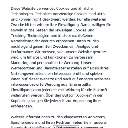
Diese Website verwendet Cookies und ähnliche
open
Technologien. Technisch notwendige Cookies sind aktiv
menu
und können nicht deaktiviert werden. Für alle weiteren
KONTAKT
Zwecke bitten wir um Ihre Einwilligung. Damit willigen Sie
sowohl in das Setzen der jeweiligen Cookies und
Tracking-Technologien und in die anschließende
Verarbeitung der dadurch erhobenen Daten zu den
nachfolgend genannten Zwecken ein: Analyse und
SERVICE ANGEBOTE
Performance: Wir messen, wie unsere Website genutzt
wird, um Inhalte und Funktionen zu verbessern.
Marketing und personalisierte Werbung: Unsere
Werbepartner und Dienstleister erstellen auf Basis Ihres
Nutzungsverhaltens ein Interessenprofil und spielen
Ihnen auf dieser Website und auch auf anderen Websites
interessenbasierte Werbung aus. Eine erteilte
Einwilligung kann jederzeit mit Wirkung für die Zukunft
widerrufen werden. Über den Button „Cookies“ in der
Kopfzeile gelangen Sie jederzeit zur Anpassung Ihrer
Präferenzen.
Weitere Informationen zu den eingesetzten Anbietern,
Speicherdauern und Ihren Rechten finden Sie in unserer
Datenschutzerklärung.
> Datenschutz
> Impressum