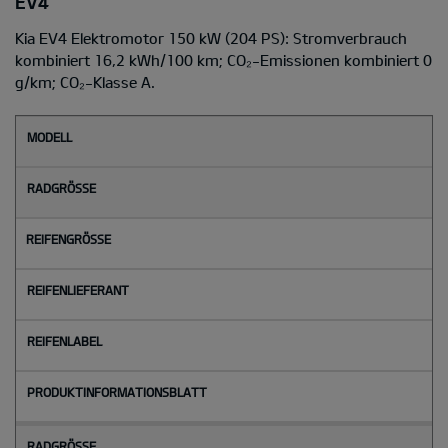
EV4
Kia EV4 Elektromotor 150 kW (204 PS): Stromverbrauch
kombiniert 16,2 kWh/100 km; CO₂-Emissionen kombiniert 0
g/km; CO₂-Klasse A.
M
o
d
e
l
l
Radgröße
Reifengröße
Reifenlieferant
Reifenlabel