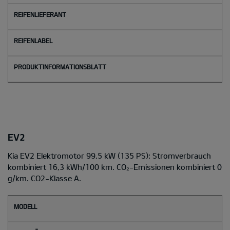
EV2
Kia EV2 Elektromotor 99,5 kW (135 PS): Stromverbrauch
kombiniert 16,3 kWh/100 km. CO₂-Emissionen kombiniert 0
g/km. CO2-Klasse A.
M
o
d