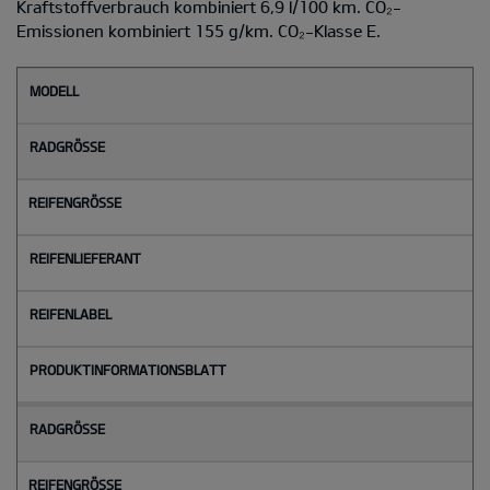
Kraftstoffverbrauch kombiniert 6,9 l/100 km. CO₂-
Emissionen kombiniert 155 g/km. CO₂-Klasse E.
M
o
d
e
l
l
Radgröße
Reifengröße
Reifenlieferant
Reifenlabel