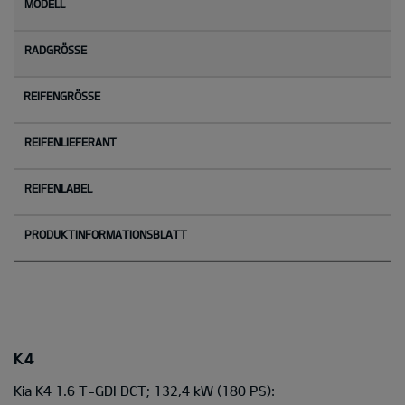
M
o
d
e
l
l
Radgröße
Reifengröße
Reifenlieferant
Reifenlabel
K4
Kia K4 1.6 T-GDI DCT; 132,4 kW
(180 PS):