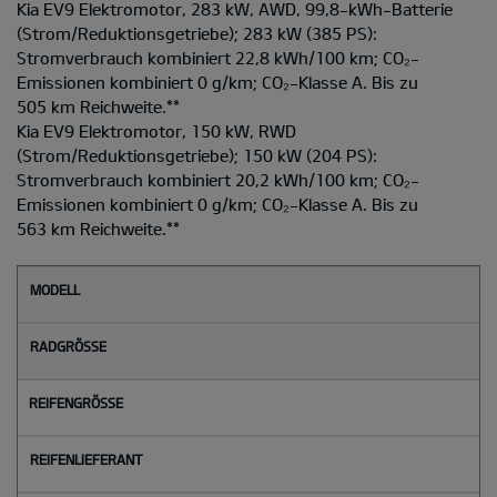
Kia EV9 Elektromotor, 283 kW, AWD, 99,8-kWh-Batterie
(Strom/Reduktionsgetriebe); 283 kW (385 PS):
Stromverbrauch kombiniert 22,8 kWh/100 km; CO₂-
Emissionen kombiniert 0 g/km; CO₂-Klasse A. Bis zu
505 km Reichweite.
**
Kia EV9 Elektromotor, 150 kW, RWD
(Strom/Reduktionsgetriebe); 150 kW (204 PS):
Stromverbrauch kombiniert 20,2 kWh/100 km; CO₂-
Emissionen kombiniert 0 g/km; CO₂-Klasse A. Bis zu
563 km Reichweite.
**
M
o
d
e
l
l
Radgröße
Reifengröße
Reifenlieferant
Reifenlabel