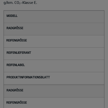
g/km. CO₂-Klasse E.
M
o
d
e
l
l
Radgröße
Reifengröße
Reifenlieferant
Reifenlabel