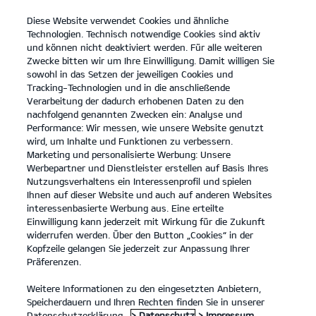
Diese Website verwendet Cookies und ähnliche
open
Technologien. Technisch notwendige Cookies sind aktiv
menu
und können nicht deaktiviert werden. Für alle weiteren
KONTAKT
Zwecke bitten wir um Ihre Einwilligung. Damit willigen Sie
sowohl in das Setzen der jeweiligen Cookies und
Tracking-Technologien und in die anschließende
REIFENLABELINFORMATION
Verarbeitung der dadurch erhobenen Daten zu den
nachfolgend genannten Zwecken ein: Analyse und
Performance: Wir messen, wie unsere Website genutzt
INFOS ZU REIFENLABELN
wird, um Inhalte und Funktionen zu verbessern.
Marketing und personalisierte Werbung: Unsere
Klare Informationen für bessere
Werbepartner und Dienstleister erstellen auf Basis Ihres
Kaufentscheidungen.
Nutzungsverhaltens ein Interessenprofil und spielen
Ihnen auf dieser Website und auch auf anderen Websites
Reifentypen vergleichen? Das geht ganz einfach: Die
interessenbasierte Werbung aus. Eine erteilte
Symbole des Reifenlabels helfen dir dabei.
Einwilligung kann jederzeit mit Wirkung für die Zukunft
widerrufen werden. Über den Button „Cookies“ in der
Kopfzeile gelangen Sie jederzeit zur Anpassung Ihrer
Präferenzen.
Weitere Informationen zu den eingesetzten Anbietern,
Speicherdauern und Ihren Rechten finden Sie in unserer
Datenschutzerklärung.
> Datenschutz
> Impressum