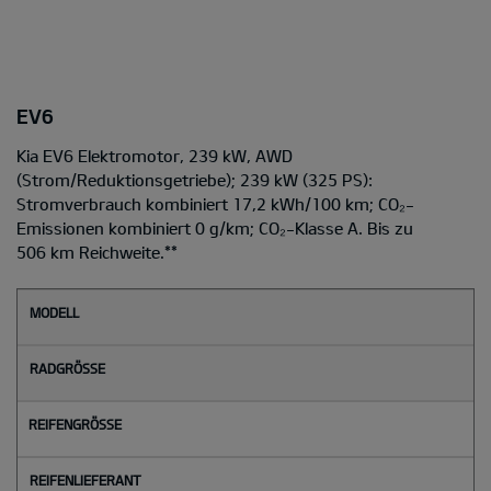
EV6
Kia EV6 Elektromotor, 239 kW, AWD
(Strom/Reduktionsgetriebe); 239 kW (325 PS):
Stromverbrauch kombiniert 17,2 kWh/100 km; CO₂-
Emissionen kombiniert 0 g/km; CO₂-Klasse A. Bis zu
506 km Reichweite.
**
M
o
d
e
l
l