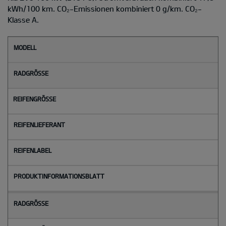
kWh/100 km. CO₂-Emissionen kombiniert 0 g/km. CO₂-
Klasse A.
M
o
d
e
l
l
Radgröße
Reifengröße
Reifenlieferant
Reifenlabel