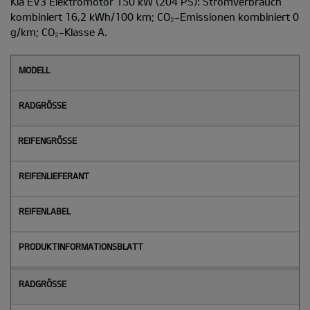
Kia EV3 Elektromotor 150 kW (204 PS): Stromverbrauch
kombiniert 16,2 kWh/100 km; CO₂-Emissionen kombiniert 0
g/km; CO₂-Klasse A.
M
o
d
e
l
l
Radgröße
Reifengröße
Reifenlieferant
Reifenlabel