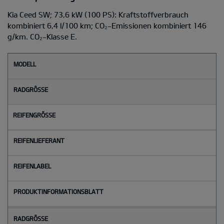
Kia Ceed SW; 73,6 kW (100 PS): Kraftstoffverbrauch
kombiniert 6,4 l/100 km; CO₂-Emissionen kombiniert 146
g/km. CO₂-Klasse E.
M
o
d
e
l
l
Radgröße
Reifengröße
Reifenlieferant
Reifenlabel