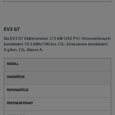
EV3 GT
Kia EV3 GT Elektromotor 215 kW (292 PS): Stromverbrauch
kombiniert 19,3 kWh/100 km. CO₂-Emissionen kombiniert
0 g/km. CO₂-Klasse A.
M
o
d
e
l
l
Radgröße
Reifengröße
Reifenlieferant
Reifenlabel