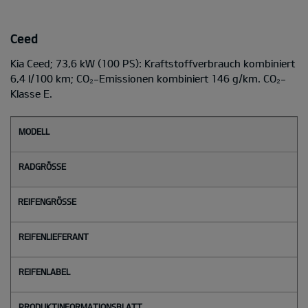
Ceed
Kia Ceed; 73,6 kW (100 PS): Kraftstoffverbrauch kombiniert
6,4 l/100 km; CO₂-Emissionen kombiniert 146 g/km. CO₂-
Klasse E.
M
o
d
e
l
l
Radgröße
Reifengröße
Reifenlieferant
Reifenlabel