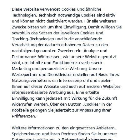
Diese Website verwendet Cookies und ähnliche
Kia
open
Technologien. Technisch notwendige Cookies sind aktiv
menu
und können nicht deaktiviert werden. Für alle weiteren
KONTAKT
Zwecke bitten wir um Ihre Einwilligung. Damit willigen Sie
sowohl in das Setzen der jeweiligen Cookies und
Tracking-Technologien und in die anschließende
Verarbeitung der dadurch erhobenen Daten zu den
nachfolgend genannten Zwecken ein: Analyse und
Performance: Wir messen, wie unsere Website genutzt
Der Kia Sportage.
wird, um Inhalte und Funktionen zu verbessern.
Platz für alles, was Familie ausmacht.
Marketing und personalisierte Werbung: Unsere
Werbepartner und Dienstleister erstellen auf Basis Ihres
MEHR ERFAHREN
Nutzungsverhaltens ein Interessenprofil und spielen
Ihnen auf dieser Website und auch auf anderen Websites
interessenbasierte Werbung aus. Eine erteilte
Einwilligung kann jederzeit mit Wirkung für die Zukunft
widerrufen werden. Über den Button „Cookies“ in der
Kopfzeile gelangen Sie jederzeit zur Anpassung Ihrer
Präferenzen.
Weitere Informationen zu den eingesetzten Anbietern,
Speicherdauern und Ihren Rechten finden Sie in unserer
Datenschutzerklärung.
> Datenschutz
> Impressum