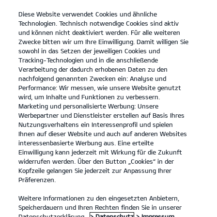
Diese Website verwendet Cookies und ähnliche
open
Technologien. Technisch notwendige Cookies sind aktiv
menu
und können nicht deaktiviert werden. Für alle weiteren
KONTAKT
Zwecke bitten wir um Ihre Einwilligung. Damit willigen Sie
sowohl in das Setzen der jeweiligen Cookies und
Tracking-Technologien und in die anschließende
PROBEFAHRT
Verarbeitung der dadurch erhobenen Daten zu den
nachfolgend genannten Zwecken ein: Analyse und
Performance: Wir messen, wie unsere Website genutzt
wird, um Inhalte und Funktionen zu verbessern.
Marketing und personalisierte Werbung: Unsere
Werbepartner und Dienstleister erstellen auf Basis Ihres
Nutzungsverhaltens ein Interessenprofil und spielen
Ihnen auf dieser Website und auch auf anderen Websites
PBV Nutzfahrzeuge
interessenbasierte Werbung aus. Eine erteilte
Einwilligung kann jederzeit mit Wirkung für die Zukunft
widerrufen werden. Über den Button „Cookies“ in der
Modelle
Kopfzeile gelangen Sie jederzeit zur Anpassung Ihrer
Präferenzen.
Business
Weitere Informationen zu den eingesetzten Anbietern,
Speicherdauern und Ihren Rechten finden Sie in unserer
Datenschutzerklärung.
> Datenschutz
> Impressum