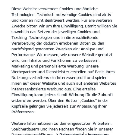
Diese Website verwendet Cookies und ähnliche
open
Technologien. Technisch notwendige Cookies sind aktiv
menu
und können nicht deaktiviert werden. Für alle weiteren
KONTAKT
Zwecke bitten wir um Ihre Einwilligung. Damit willigen Sie
sowohl in das Setzen der jeweiligen Cookies und
Tracking-Technologien und in die anschließende
KONFIGURATOR
Verarbeitung der dadurch erhobenen Daten zu den
nachfolgend genannten Zwecken ein: Analyse und
Kia Picanto: Kraftstoffverbrauch kombiniert 4,9 – 5,6 l/100km; CO₂-
Performance: Wir messen, wie unsere Website genutzt
Emissionen kombiniert 110 – 127 g/km. CO₂-Klasse D.
wird, um Inhalte und Funktionen zu verbessern.
Kia Stonic: Kraftstoffverbrauch kombiniert 5,5 – 5,8 l/100km; CO₂-
Marketing und personalisierte Werbung: Unsere
Emissionen kombiniert 125 – 132 g/km. CO₂-Klasse D.
Kia Ceed: Kraftstoffverbrauch kombiniert 5,3 – 6,3 l/100km; CO₂-
Werbepartner und Dienstleister erstellen auf Basis Ihres
Emissionen kombiniert 127– 142 g/km. CO₂-Klasse E.
Nutzungsverhaltens ein Interessenprofil und spielen
Kia XCeed: Kraftstoffverbrauch kombiniert 6,1 – 6,3 l/100km; CO₂-
Ihnen auf dieser Website und auch auf anderen Websites
Emissionen kombiniert 137-143 g/km. CO₂-Klasse E.
interessenbasierte Werbung aus. Eine erteilte
Kia ProCeed: Kraftstoffverbrauch kombiniert 6,3 l/100km; CO₂-
Einwilligung kann jederzeit mit Wirkung für die Zukunft
Emissionen kombiniert 142 g/km. CO₂-Klasse E.
widerrufen werden. Über den Button „Cookies“ in der
Kia Ceed Sportswagon: Kraftstoffverbrauch kombiniert 5,7 – 6,4
Kopfzeile gelangen Sie jederzeit zur Anpassung Ihrer
l/100km; CO₂-Emissionen kombiniert 128 – 145 g/km. CO₂-Klasse D
Präferenzen.
- E.
Kia Sportage: Kraftstoffverbrauch kombiniert 5,0 – 7,0 l/100km;
CO₂-Emissionen kombiniert 131 – 159 g/km. CO₂-Klasse D – F.
Weitere Informationen zu den eingesetzten Anbietern,
Kia Sorento Kraftstoffverbrauch kombiniert 6,2 – 6,6 l/100km; CO₂-
Speicherdauern und Ihren Rechten finden Sie in unserer
Emissionen kombiniert 163 – 174 g/km. CO₂-Klasse F.
Datenschutzerklärung.
> Datenschutz
> Impressum