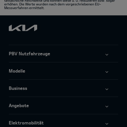
tatsächliche Reichweite und können diese u. U. reduzieren bzw. sogar
erhöhen. Die Werte wurden nach dem vorgeschriebenen EU-
Messverfahren ermittelt.
PBV Nutzfahrzeuge
Modelle
Business
Angebote
Elektromobilität