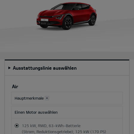
Ausstattungslinie auswählen
Durch
Auswahl
Air
einer
Besatz-
Hauptmerkmale
oder
Farboption
Einen Motor auswählen
werden
der
125 kW, RWD, 63-kWh-Batterie
Gesamtpreis
(Strom, Reduktionsgetriebe); 125 kW (170 PS)